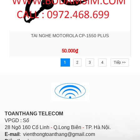
TAI NGHE MOTOROLA CP-1550 PLUS
50.000
₫
1
2
3
4
Tiếp >>
TOANTHANG TELECOM
VPGD : Số
28 Ngõ 160 Cổ Linh
-
Q.Long Biên
-
TP. Hà Nội.
E-mail
: vienthongtoanthang@gmail.com