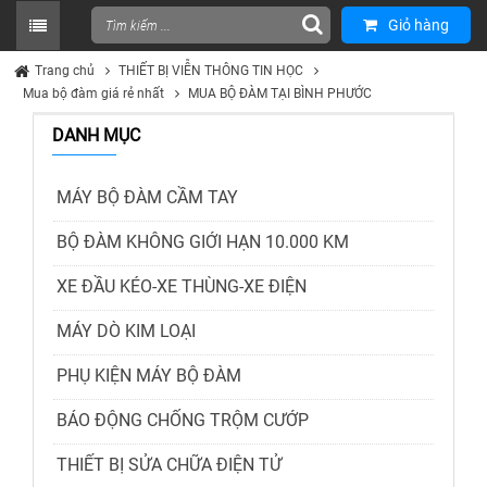
Giỏ hàng
Trang chủ
THIẾT BỊ VIỄN THÔNG TIN HỌC
Mua bộ đàm giá rẻ nhất
MUA BỘ ĐÀM TẠI BÌNH PHƯỚC
DANH MỤC
MÁY BỘ ĐÀM CẦM TAY
BỘ ĐÀM KHÔNG GIỚI HẠN 10.000 KM
XE ĐẦU KÉO-XE THÙNG-XE ĐIỆN
MÁY DÒ KIM LOẠI
PHỤ KIỆN MÁY BỘ ĐÀM
BÁO ĐỘNG CHỐNG TRỘM CƯỚP
THIẾT BỊ SỬA CHỮA ĐIỆN TỬ