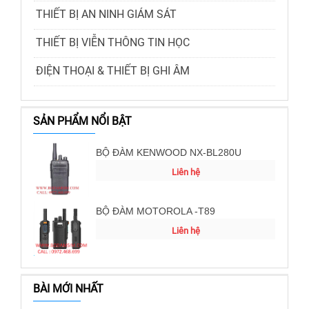
THIẾT BỊ AN NINH GIÁM SÁT
THIẾT BỊ VIỄN THÔNG TIN HỌC
ĐIỆN THOẠI & THIẾT BỊ GHI ÂM
SẢN PHẨM NỔI BẬT
BỘ ĐÀM KENWOOD NX-BL280U
Liên hệ
BỘ ĐÀM MOTOROLA -T89
Liên hệ
BÀI MỚI NHẤT