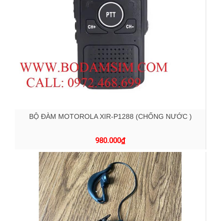
BỘ ĐÀM MOTOROLA XIR-P1288 (CHỐNG NƯỚC )
980.000
₫