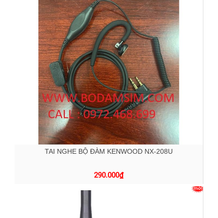
TAI NGHE BỘ ĐÀM KENWOOD NX-208U
290.000
₫