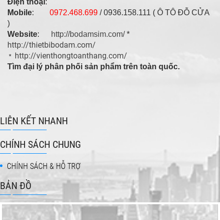
Điện thoại
:
Mobile
:
0972.468.699
/ 0936.158.111 ( Ô TÔ ĐỖ CỬA
)
Website
:
http://bodamsim.com/
*
http://thietbibodam.com/
http://vienthongtoanthang.com/
*
Tìm đại lý phân phối sản phẩm trên toàn quốc.
LIÊN KẾT NHANH
CHÍNH SÁCH CHUNG
CHÍNH SÁCH & HỖ TRỢ
BẢN ĐỒ