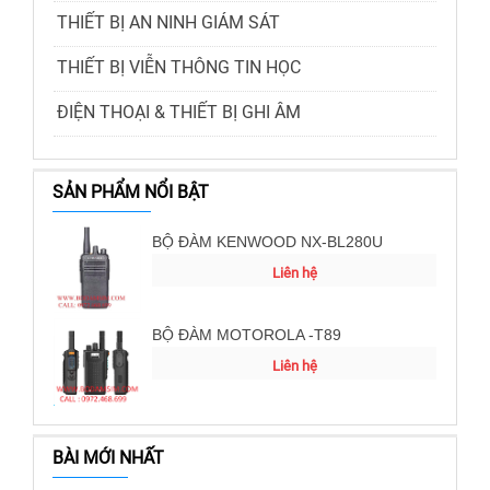
THIẾT BỊ AN NINH GIÁM SÁT
THIẾT BỊ VIỄN THÔNG TIN HỌC
ĐIỆN THOẠI & THIẾT BỊ GHI ÂM
SẢN PHẨM NỔI BẬT
BỘ ĐÀM KENWOOD NX-BL280U
Liên hệ
BỘ ĐÀM MOTOROLA -T89
Liên hệ
BÀI MỚI NHẤT