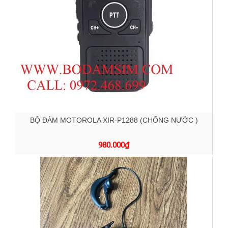
BỘ ĐÀM MOTOROLA XIR-P1288 (CHỐNG NƯỚC )
980.000
₫