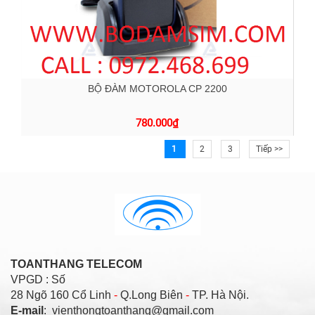
BỘ ĐÀM MOTOROLA CP 2200
780.000
₫
1
2
3
Tiếp >>
TOANTHANG TELECOM
VPGD : Số
28 Ngõ 160 Cổ Linh
-
Q.Long Biên
-
TP. Hà Nội.
E-mail
: vienthongtoanthang@gmail.com