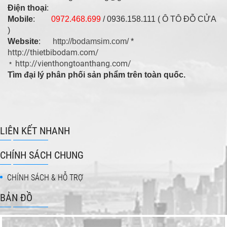
Điện thoại
:
Mobile
:
0972.468.699
/ 0936.158.111 ( Ô TÔ ĐỖ CỬA
)
Website
:
http://bodamsim.com/
*
http://thietbibodam.com/
http://vienthongtoanthang.com/
*
Tìm đại lý phân phối sản phẩm trên toàn quốc.
LIÊN KẾT NHANH
CHÍNH SÁCH CHUNG
CHÍNH SÁCH & HỖ TRỢ
BẢN ĐỒ