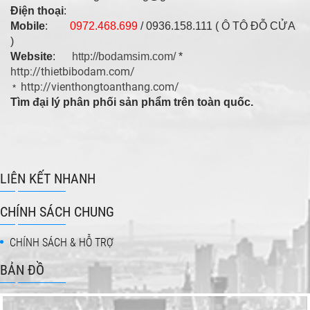
Điện thoại
:
Mobile
:
0972.468.699
/ 0936.158.111 ( Ô TÔ ĐỖ CỬA
)
Website
:
http://bodamsim.com/
*
http://thietbibodam.com/
http://vienthongtoanthang.com/
*
Tìm đại lý phân phối sản phẩm trên toàn quốc.
LIÊN KẾT NHANH
CHÍNH SÁCH CHUNG
CHÍNH SÁCH & HỖ TRỢ
BẢN ĐỒ