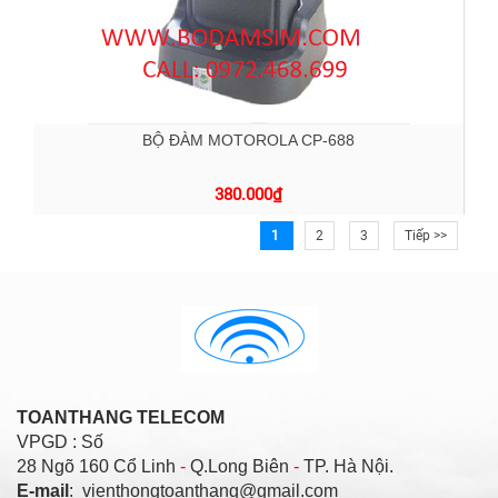
BỘ ĐÀM MOTOROLA CP-688
380.000
₫
1
2
3
Tiếp >>
TOANTHANG TELECOM
VPGD : Số
28 Ngõ 160 Cổ Linh
-
Q.Long Biên
-
TP. Hà Nội.
E-mail
: vienthongtoanthang@gmail.com