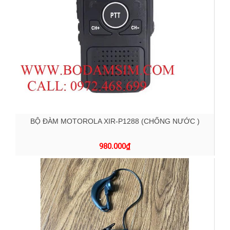
BỘ ĐÀM MOTOROLA XIR-P1288 (CHỐNG NƯỚC )
980.000
₫