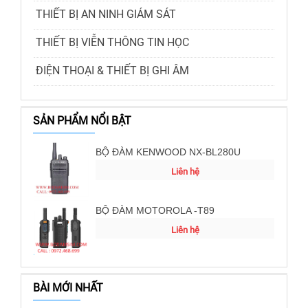
THIẾT BỊ AN NINH GIÁM SÁT
THIẾT BỊ VIỄN THÔNG TIN HỌC
ĐIỆN THOẠI & THIẾT BỊ GHI ÂM
SẢN PHẨM NỔI BẬT
BỘ ĐÀM KENWOOD NX-BL280U
Liên hệ
BỘ ĐÀM MOTOROLA -T89
Liên hệ
BÀI MỚI NHẤT