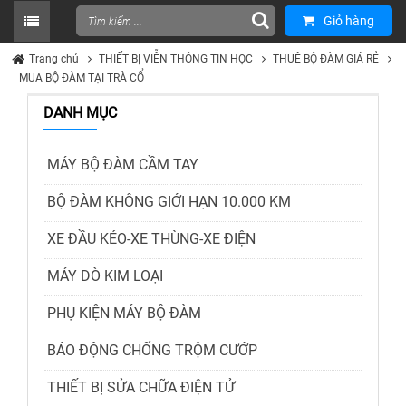
Giỏ hàng
Trang chủ
THIẾT BỊ VIỄN THÔNG TIN HỌC
THUÊ BỘ ĐÀM GIÁ RẺ
MUA BỘ ĐÀM TẠI TRÀ CỔ
DANH MỤC
MÁY BỘ ĐÀM CẦM TAY
BỘ ĐÀM KHÔNG GIỚI HẠN 10.000 KM
XE ĐẦU KÉO-XE THÙNG-XE ĐIỆN
MÁY DÒ KIM LOẠI
PHỤ KIỆN MÁY BỘ ĐÀM
BÁO ĐỘNG CHỐNG TRỘM CƯỚP
THIẾT BỊ SỬA CHỮA ĐIỆN TỬ