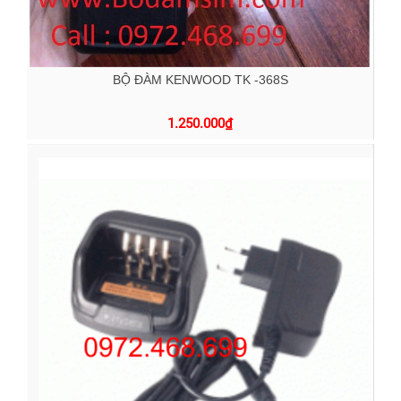
BỘ ĐÀM KENWOOD TK -368S
1.250.000
₫