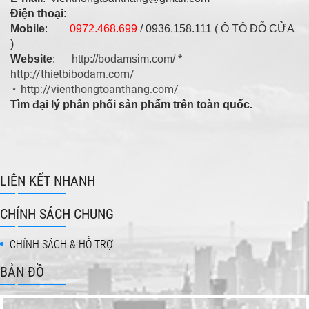
Điện thoại
:
Mobile
:
0972.468.699
/ 0936.158.111 ( Ô TÔ ĐỖ CỬA
)
Website
:
http://bodamsim.com/
*
http://thietbibodam.com/
http://vienthongtoanthang.com/
*
Tìm đại lý phân phối sản phẩm trên toàn quốc.
LIÊN KẾT NHANH
CHÍNH SÁCH CHUNG
CHÍNH SÁCH & HỖ TRỢ
BẢN ĐỒ