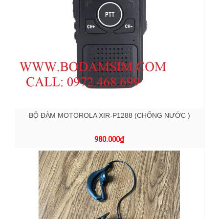
BỘ ĐÀM MOTOROLA XIR-P1288 (CHỐNG NƯỚC )
980.000
₫