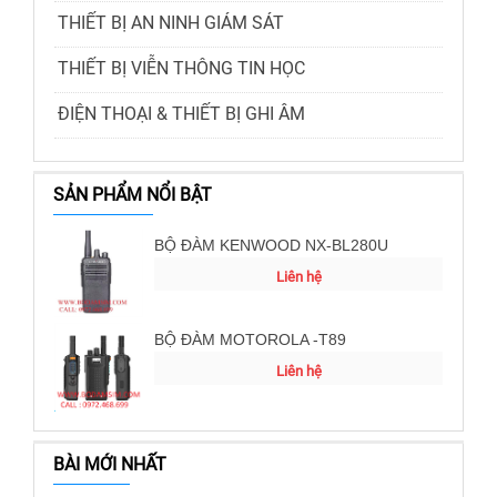
THIẾT BỊ AN NINH GIÁM SÁT
THIẾT BỊ VIỄN THÔNG TIN HỌC
ĐIỆN THOẠI & THIẾT BỊ GHI ÂM
SẢN PHẨM NỔI BẬT
BỘ ĐÀM KENWOOD NX-BL280U
Liên hệ
BỘ ĐÀM MOTOROLA -T89
Liên hệ
BÀI MỚI NHẤT