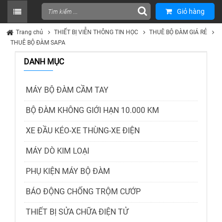
Giỏ hàng
Trang chủ
THIẾT BỊ VIỄN THÔNG TIN HỌC
THUÊ BỘ ĐÀM GIÁ RẺ
THUÊ BỘ ĐÀM SAPA
DANH MỤC
MÁY BỘ ĐÀM CẦM TAY
BỘ ĐÀM KHÔNG GIỚI HẠN 10.000 KM
XE ĐẦU KÉO-XE THÙNG-XE ĐIỆN
MÁY DÒ KIM LOẠI
PHỤ KIỆN MÁY BỘ ĐÀM
BÁO ĐỘNG CHỐNG TRỘM CƯỚP
THIẾT BỊ SỬA CHỮA ĐIỆN TỬ