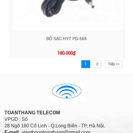
BỘ SẠC HYT PD-568
180.000
₫
1
2
Tiếp >>
TOANTHANG TELECOM
VPGD : Số
28 Ngõ 160 Cổ Linh
-
Q.Long Biên
-
TP. Hà Nội.
E-mail
: vienthongtoanthang@gmail.com